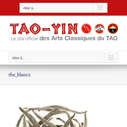
Passer
Aller à...
au
contenu
Aller à...
the_blanc2