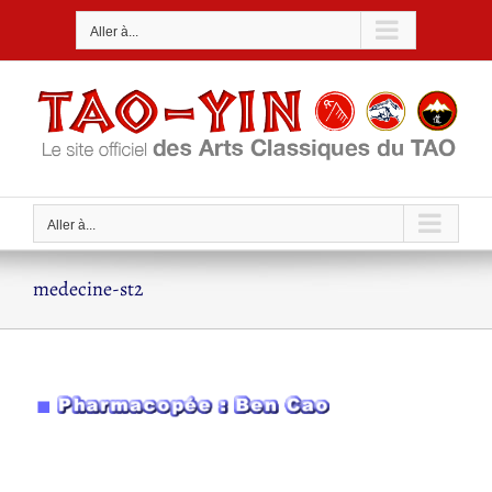
Passer
Aller à...
au
contenu
Aller à...
medecine-st2