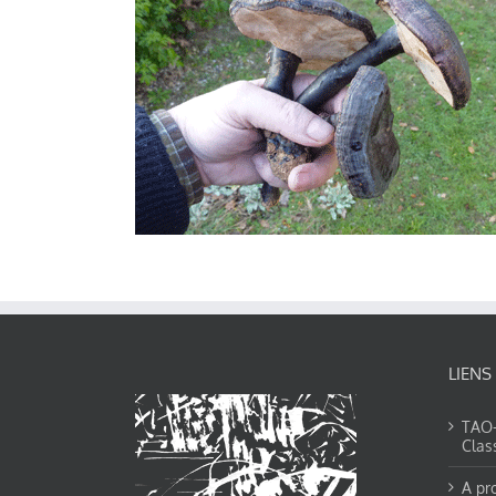
LIENS
TAO-Y
Clas
A pr