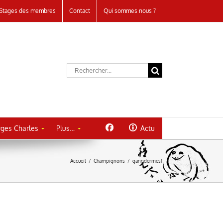
Stages des membres
Contact
Qui sommes nous ?
Rechercher:
ges Charles
Plus…
Actu
Accueil
/
Champignons
/
ganodermes1