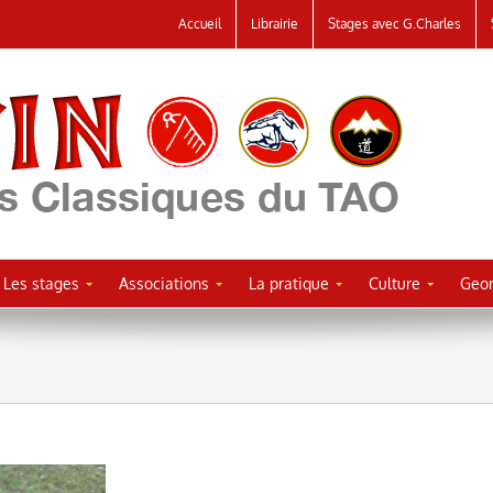
Accueil
Librairie
Stages avec G.Charles
Les stages
Associations
La pratique
Culture
Geor