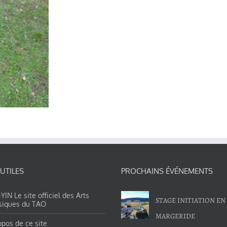
 UTILES
PROCHAINS ÉVÉNEMENTS
IN Le site officiel des Arts
STAGE INITIATION EN
siques du TAO
MARGERIDE
opos de ce site