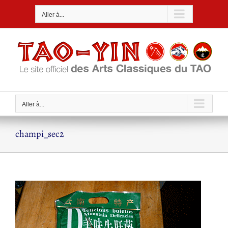
Passer
Aller à...
au
contenu
Aller à...
champi_sec2