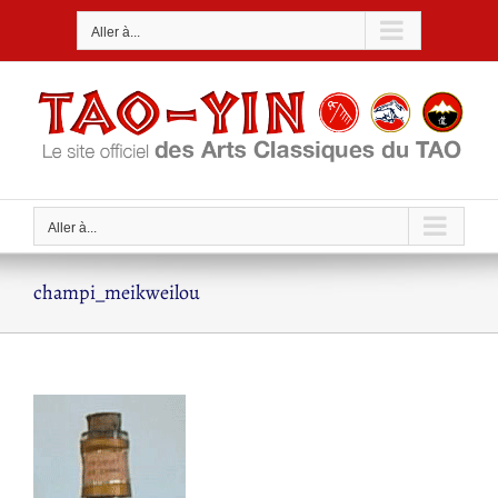
Passer
Aller à...
au
contenu
Aller à...
champi_meikweilou