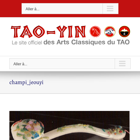
Passer
Aller à...
au
contenu
Aller à...
champi_jeouyi