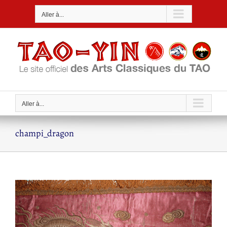
Passer
Aller à...
au
contenu
Aller à...
champi_dragon