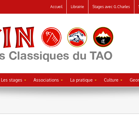
Accueil
Librairie
Stages avec G.Charles
Les stages
Associations
La pratique
Culture
Geor