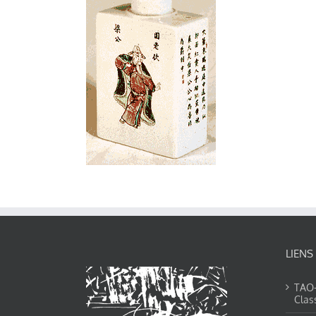
LIENS
TAO-Y
Clas