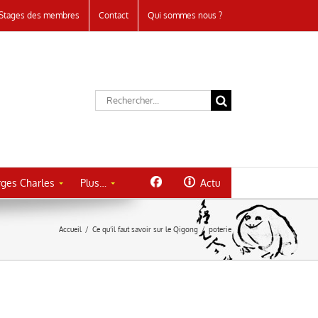
Stages des membres
Contact
Qui sommes nous ?
Rechercher:
ges Charles
Plus…
Actu
Accueil
/
Ce qu’il faut savoir sur le Qigong
/
poterie