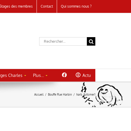
Stages des membres
Contact
Qui sommes nous ?
Rechercher:
ges Charles
Plus…
Actu
Accueil
/
Bouffe Rue Harbin
/
harb_fuitsmer1