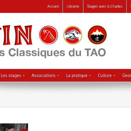
Accueil
Librairie
Stages avec G.Charles
Les stages
Associations
La pratique
Culture
Geor