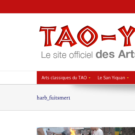
Passer
au
contenu
Arts classiques du TAO
Le San Yiquan
harb_fuitsmer1