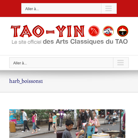
Passer
Aller à...
au
contenu
Aller à...
harb_boissons1