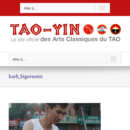
Passer
Aller à...
au
contenu
Aller à...
harb_bigornots1