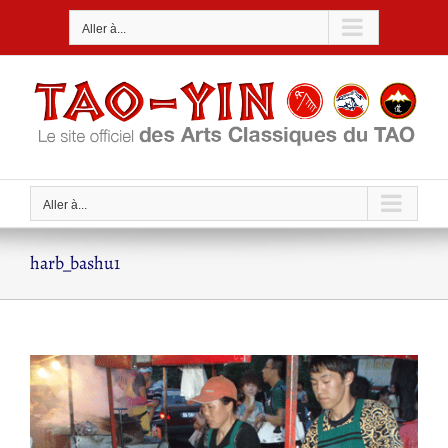
Passer
Aller à...
au
contenu
Aller à...
harb_bashu1