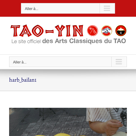
Passer
Aller à...
au
contenu
Aller à...
harb_bailan1