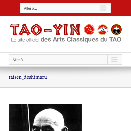
Passer
Aller à...
au
contenu
Aller à...
taisen_deshimaru