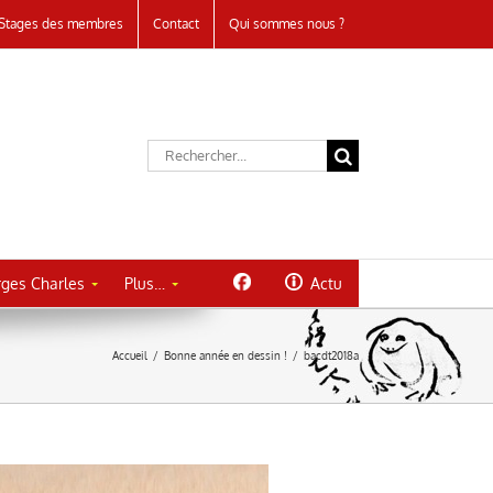
Stages des membres
Contact
Qui sommes nous ?
Rechercher:
ges Charles
Plus…
Actu
Accueil
/
Bonne année en dessin !
/
bacdt2018a