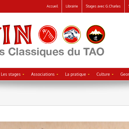
Accueil
Librairie
Stages avec G.Charles
Les stages
Associations
La pratique
Culture
Geor