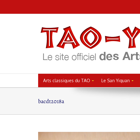
Passer
au
contenu
Arts classiques du TAO
Le San Yiquan
bacdt2018a