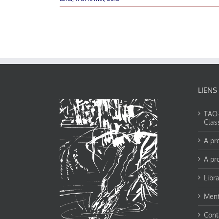
LIENS
TAO-Y
Clas
A pr
A pr
Libra
Ment
Cont