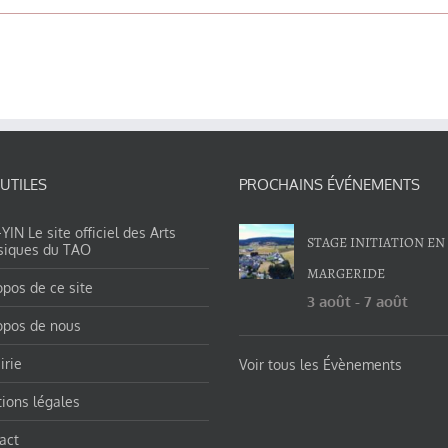
 UTILES
PROCHAINS ÉVÉNEMENTS
IN Le site officiel des Arts
STAGE INITIATION EN
siques du TAO
MARGERIDE
opos de ce site
3 août
-
7 août
opos de nous
irie
Voir tous les Évènements
ions légales
act