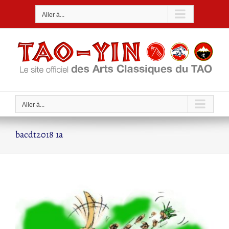
Passer
Aller à...
au
contenu
Aller à...
bacdt2018 1a