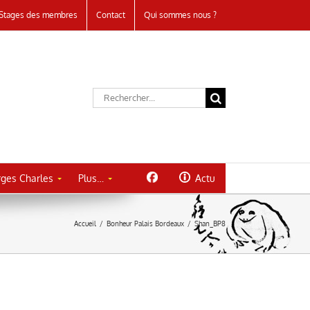
Stages des membres
Contact
Qui sommes nous ?
Rechercher:
ges Charles
Plus…
Actu
Accueil
/
Bonheur Palais Bordeaux
/
Shan_BP8