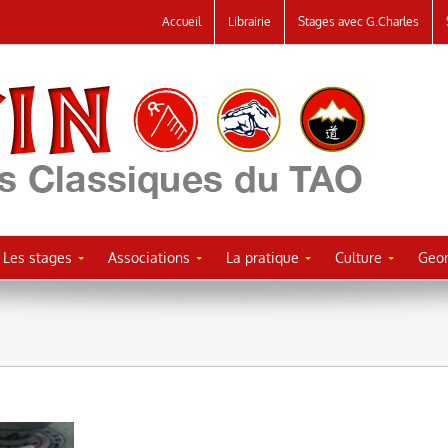
Accueil
Librairie
Stages avec G.Charles
Les stages
Associations
La pratique
Culture
Geor