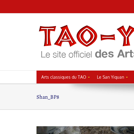
Passer
au
contenu
Arts classiques du TAO
Le San Yiquan
Shan_BP8