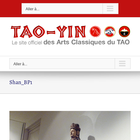
Passer
Aller à...
au
contenu
Aller à...
Shan_BP1