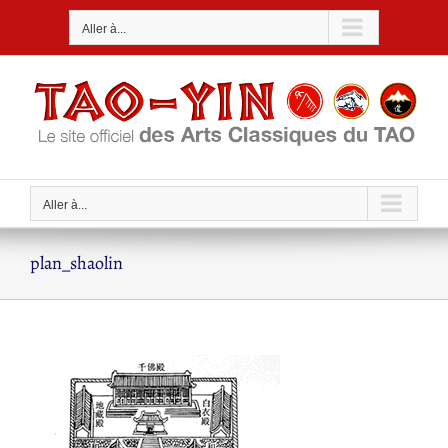
Passer
Aller à...
au
contenu
Aller à...
plan_shaolin