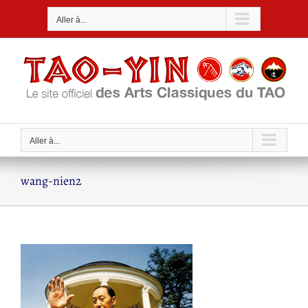
Passer
Aller à...
au
contenu
Aller à...
wang-nien2