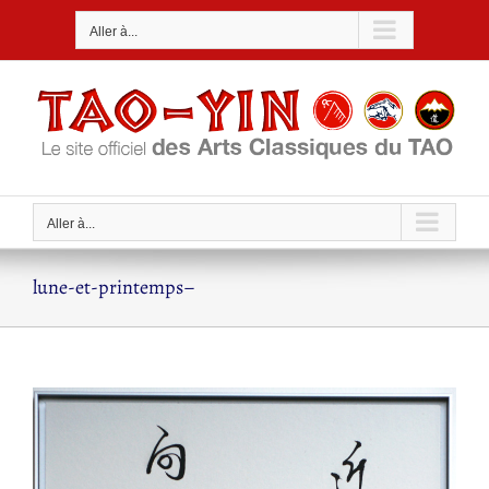
Passer
Aller à...
au
contenu
Aller à...
lune-et-printemps–