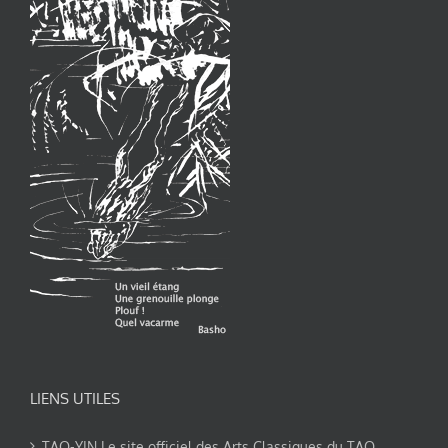
LIENS UTILES
TAO-YIN Le site officiel des Arts Classiques du TAO