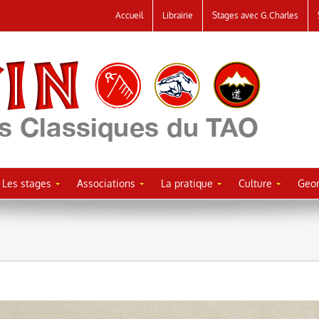
Accueil
Librairie
Stages avec G.Charles
Les stages
Associations
La pratique
Culture
Geor