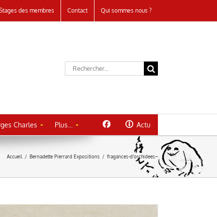
Stages des membres
Contact
Qui sommes nous ?
Rechercher:
ges Charles
Plus…
Actu
Accueil
/
Bernadette Pierrard Expositions
/
fragances-d’orchidees–