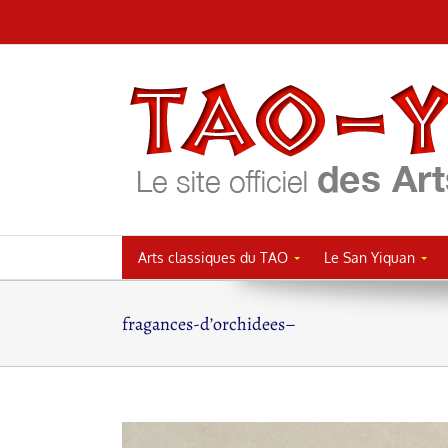
Passer
au
contenu
Arts classiques du TAO
Le San Yiquan
fragances-d’orchidees–