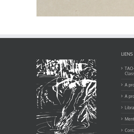
LIENS
TAO-Y
Clas
A pr
A pr
Libra
Ment
Cont