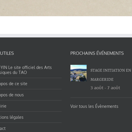
 UTILES
PROCHAINS ÉVÉNEMENTS
IN Le site officiel des Arts
STAGE INITIATION EN
siques du TAO
MARGERIDE
opos de ce site
3 août
-
7 août
opos de nous
irie
Voir tous les Évènements
ions légales
act