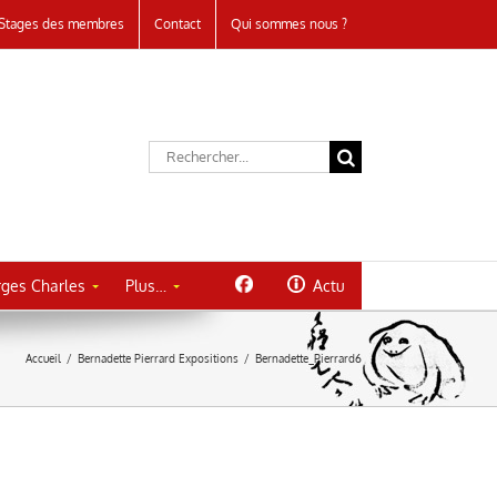
Stages des membres
Contact
Qui sommes nous ?
Rechercher:
ges Charles
Plus…
Actu
Accueil
/
Bernadette Pierrard Expositions
/
Bernadette_Pierrard6