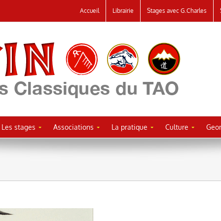
Accueil
Librairie
Stages avec G.Charles
Les stages
Associations
La pratique
Culture
Geor