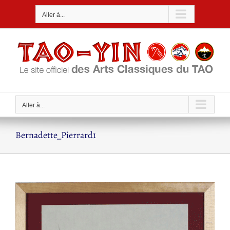
Passer
Aller à...
au
contenu
Aller à...
Bernadette_Pierrard1