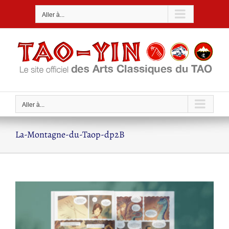
Passer
Aller à...
au
contenu
Aller à...
La-Montagne-du-Taop-dp2B