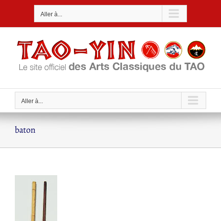
Passer
Aller à...
au
contenu
Aller à...
baton