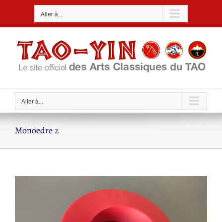
Passer
Aller à...
au
contenu
Aller à...
Monoedre 2