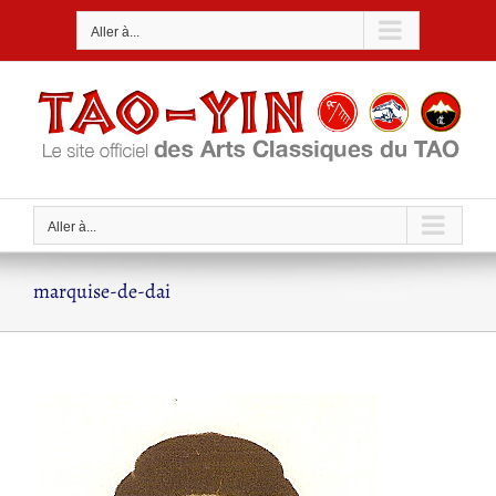
Passer
Aller à...
au
contenu
Aller à...
marquise-de-dai