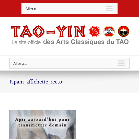
Passer
Aller à...
au
contenu
Aller à...
Fipam_affichette_recto