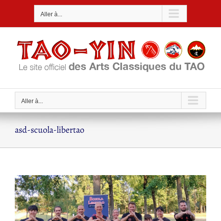
Passer
Aller à...
au
contenu
Aller à...
asd-scuola-libertao