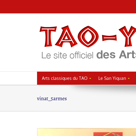
Passer
au
contenu
Arts classiques du TAO
Le San Yiquan
vinat_5armes