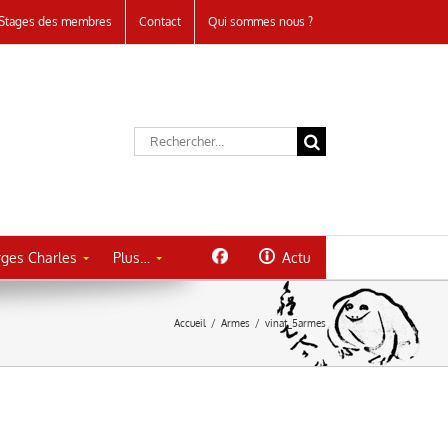
Stages des membres
Contact
Qui sommes nous ?
Rechercher:
ges Charles
Plus…
Actu
Accueil
/
Armes
/
vinat_5armes