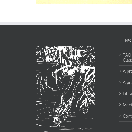
LIENS
TAO-Y
Clas
A pr
A pr
Libra
Ment
Cont