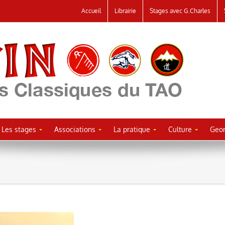
Accueil
Librairie
Stages avec G.Charles
Les stages
Associations
La pratique
Culture
Geor