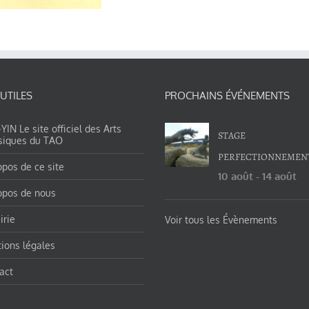
 UTILES
PROCHAINS ÉVÉNEMENTS
IN Le site officiel des Arts
STAGE
siques du TAO
PERFECTIONNEMEN
opos de ce site
10 août
-
14 août
opos de nous
irie
Voir tous les Évènements
ions légales
act