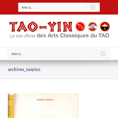
Passer
Aller à...
au
contenu
Aller à...
archives_taoyin2