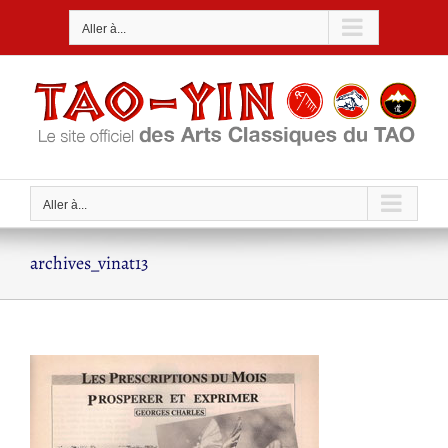
Passer
Aller à...
au
contenu
Aller à...
archives_vinat13