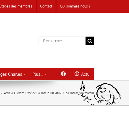
Stages des membres
Contact
Qui sommes nous ?
Rechercher:
ges Charles
Plus…
Actu
/
Archives Stages D’été de Paulhac 2000-2009
/
paulhacar_foretbaton1