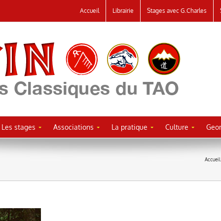
Accueil
Librairie
Stages avec G.Charles
Les stages
Associations
La pratique
Culture
Geor
Accueil