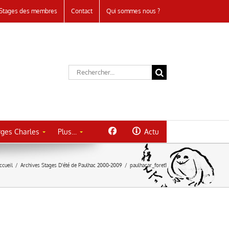
Stages des membres
Contact
Qui sommes nous ?
Rechercher:
ges Charles
Plus…
Actu
ccueil
/
Archives Stages D’été de Paulhac 2000-2009
/
paulhacar_foret1