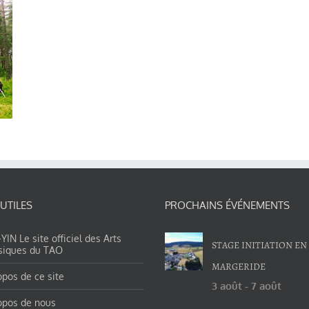
 UTILES
PROCHAINS ÉVÉNEMENTS
IN Le site officiel des Arts
STAGE INITIATION EN
siques du TAO
MARGERIDE
opos de ce site
3 août
-
7 août
opos de nous