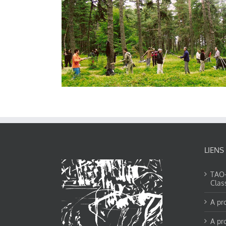
LIENS
TAO-Y
Clas
A pr
A pr