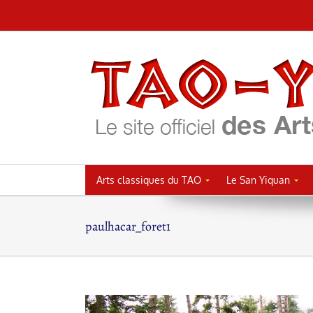
Passer
au
contenu
Arts classiques du TAO
Le San Yiquan
paulhacar_foret1