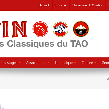
Accueil
Librairie
Stages avec G.Charles
Les stages
Associations
La pratique
Culture
Geor
A