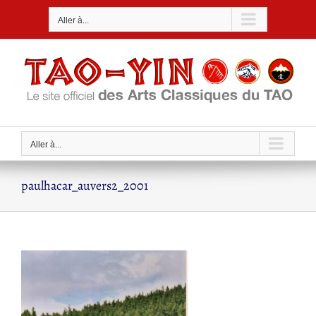
Passer
Aller à...
au
contenu
Aller à...
paulhacar_auvers2_2001