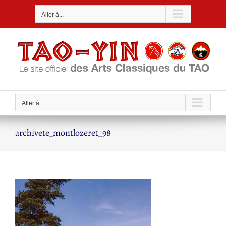
Passer
Aller à...
au
contenu
Aller à...
archivete_montlozere1_98