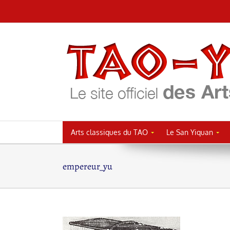
Passer
au
contenu
Arts classiques du TAO
Le San Yiquan
empereur_yu