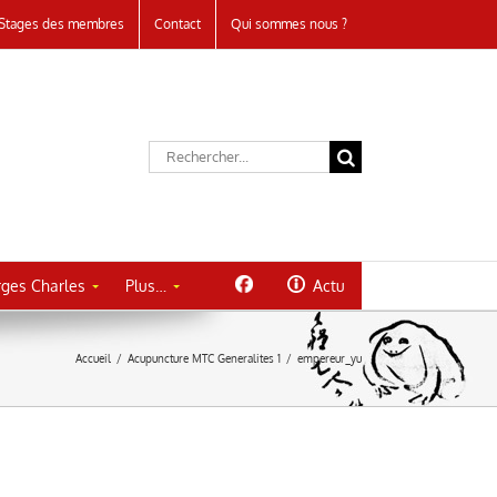
Stages des membres
Contact
Qui sommes nous ?
Rechercher:
ges Charles
Plus…
Actu
Accueil
/
Acupuncture MTC Generalites 1
/
empereur_yu