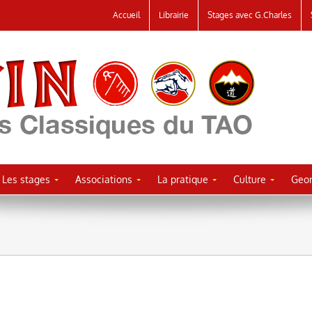
Accueil
Librairie
Stages avec G.Charles
Les stages
Associations
La pratique
Culture
Geor