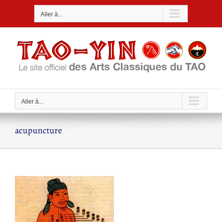
Passer
Aller à...
au
contenu
Aller à...
acupuncture