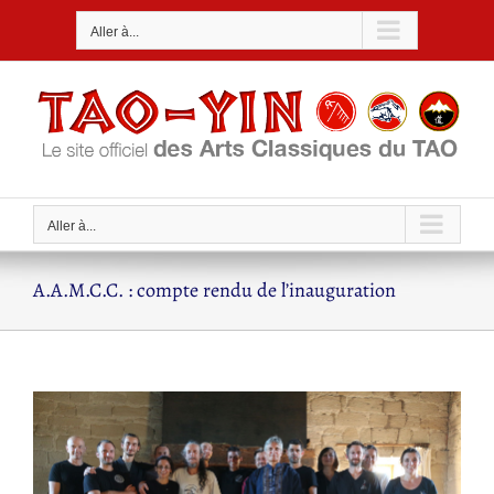
Passer
Aller à...
au
contenu
Aller à...
A.A.M.C.C. : compte rendu de l’inauguration
Voir
l'image
agrandie