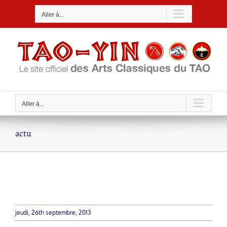
Passer
Aller à...
au
contenu
Aller à...
actu
jeudi, 26th septembre, 2013