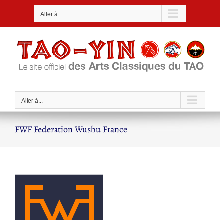
Passer
Aller à...
au
contenu
Aller à...
FWF Federation Wushu France