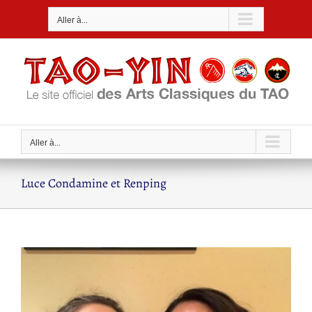
Passer
Aller à...
au
contenu
Aller à...
Luce Condamine et Renping