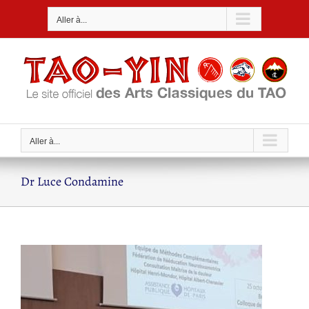
Passer
Aller à...
au
contenu
Aller à...
Dr Luce Condamine