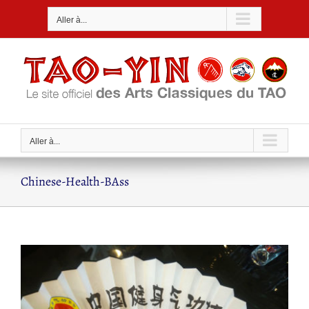
Passer
Aller à...
au
contenu
Aller à...
Chinese-Health-BAss