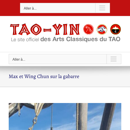
Passer
Aller à...
au
contenu
Aller à...
Max et Wing Chun sur la gabarre