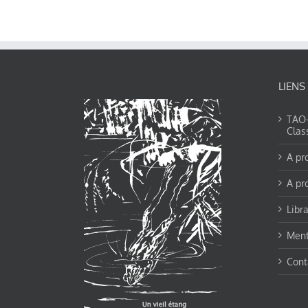
LIENS
TAO-Y
Clas
A pr
A pr
Libra
Ment
Cont