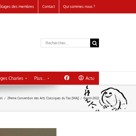
Stages des membres
Contact
Qui sommes nous ?
Rechercher:
ges Charles
Plus…
Actu
il
/
29eme Convention des Arts Classiques du Tao [MAJ]
/
Baishi-2022