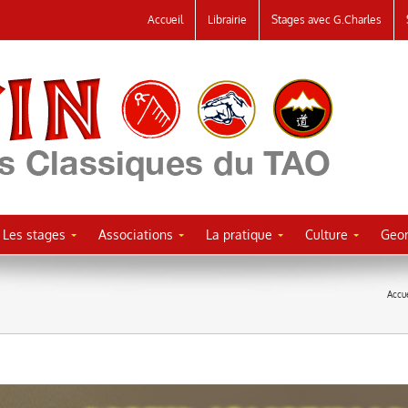
Accueil
Librairie
Stages avec G.Charles
Les stages
Associations
La pratique
Culture
Geor
Accue