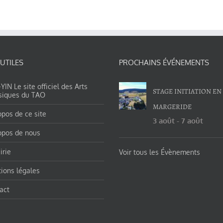
 UTILES
PROCHAINS ÉVÉNEMENTS
IN Le site officiel des Arts
STAGE INITIATION EN
siques du TAO
MARGERIDE
opos de ce site
3 août
-
7 août
opos de nous
irie
Voir tous les Évènements
ions légales
act