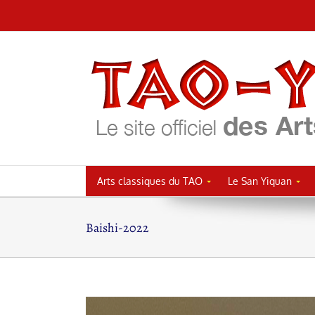
Passer
au
contenu
Arts classiques du TAO
Le San Yiquan
Baishi-2022