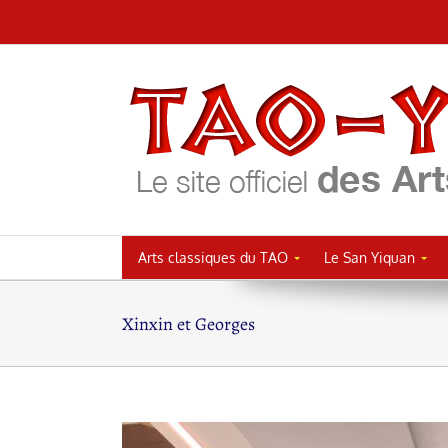
Passer
au
contenu
Arts classiques du TAO
Le San Yiquan
Xinxin et Georges