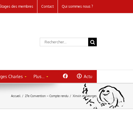
Stages des membres
Contact
Qui sommes nous ?
Rechercher:
ges Charles
Plus…
Actu
Accueil
/
27e Convention – Compte rendu
/
Xinxin et Georges