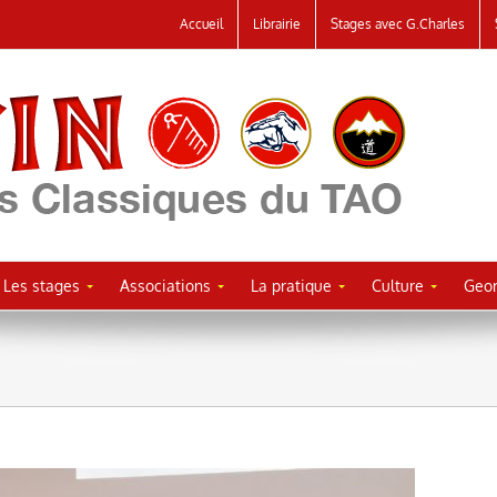
Accueil
Librairie
Stages avec G.Charles
Les stages
Associations
La pratique
Culture
Geor