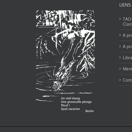
LIENS
TAO-Y
Clas
A pr
A pr
Libra
Ment
Cont