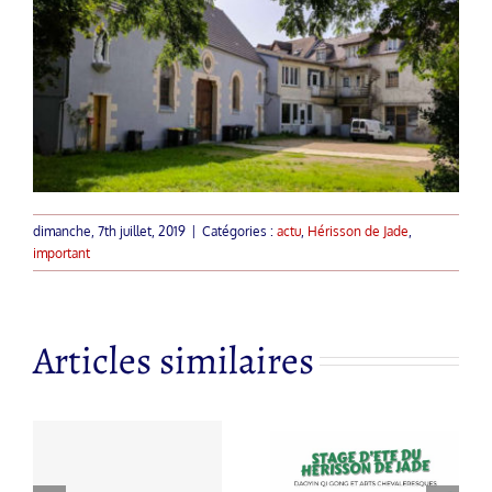
dimanche, 7th juillet, 2019
|
Catégories :
actu
,
Hérisson de Jade
,
important
Articles similaires
 à
Nouvelle
s
STAGE