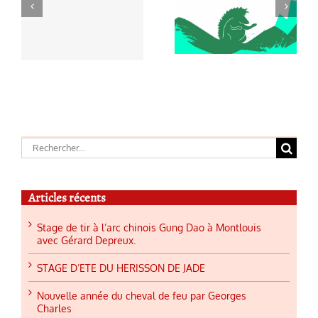
année du
à
D’ETE DU
cheval de feu
HERISSON
par Georges
d
DE JADE
Charles
Rechercher:
Articles récents
Stage de tir à l’arc chinois Gung Dao à Montlouis
avec Gérard Depreux.
STAGE D’ETE DU HERISSON DE JADE
Nouvelle année du cheval de feu par Georges
Charles