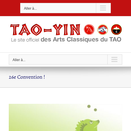
Passer
Aller à...
au
contenu
Aller à...
26e Convention !
Voir
l'image
agrandie