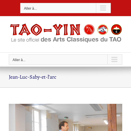
Passer
Aller à...
au
contenu
Aller à...
Jean-Luc-Saby-et-l’arc